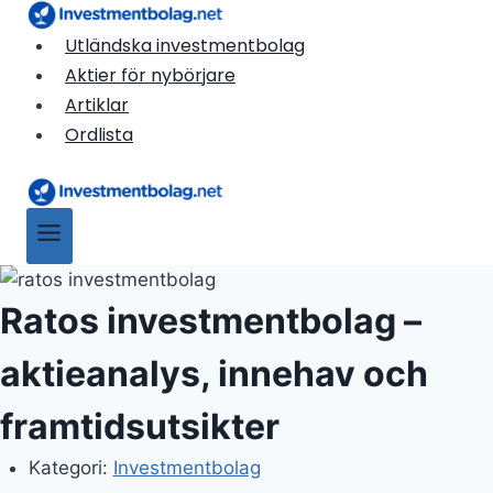
Skip
to
Utländska investmentbolag
content
Aktier för nybörjare
Artiklar
Ordlista
Ratos investmentbolag –
aktieanalys, innehav och
framtidsutsikter
Kategori:
Investmentbolag