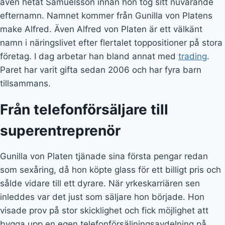
Gunilla von Platen tjänade sina första pengar redan
som sexåring, då hon köpte glass för ett billigt pris och
sålde vidare till ett dyrare. När yrkeskarriären sen
inleddes var det just som säljare hon började. Hon
visade prov på stor skicklighet och fick möjlighet att
bygga upp en egen telefonförsäljningsavdelning på
Skandia med inspiration från USA. Avdelningen blev
kort därpå företagets mest lönsamma.
Det första stora klivet mot att bli en superentreprenör
kom år 2000. Det var nämligen då som Gunilla,
tillsammans med Jim Huzell, grundade
kundserviceföretaget Xzakt Kundrelation. Hon satt som
vd för bolaget fram till år 2010, och övergick därefter till
att bli styrelseordförande. Från 2004 var Gunilla ensam
ägare i bolaget. 17 år efter grundandet sålde hon
företaget till riskkapitalbolaget Ator.