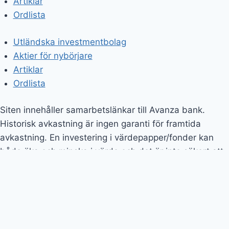
Aktier för nybörjare
Artiklar
Ordlista
Siten innehåller samarbetslänkar till Avanza bank.
Historisk avkastning är ingen garanti för framtida
avkastning. En investering i värdepapper/fonder kan
både öka och minska i värde och det är inte säkert att
du får tillbaka det investerade kapitalet.
© 2026 All Rights Reserved.
Utländska investmentbolag
Aktier för nybörjare
Artiklar
Ordlista