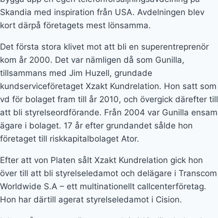
Efter att von Platen sålt Xzakt Kundrelation gick hon
över till att bli styrelseledamot och delägare i Transcom
Worldwide S.A – ett multinationellt callcenterföretag.
Hon har därtill agerat styrelseledamot i Cision.
I dag står entreprenören som aktiv i 12 olika bolag. I
listan hittar vi bland annat ett fastighetsbolag som
förvärvat fastigheter för miljardbelopp. Ett av de mest
uppmärksammade förvärven var Filmstaden i Solna år
2015. Sett till omsättning är Transcom TopCo AB och
Transcom Holding AB de största bolagen Gunilla verkar
i. År 2021 omsatte dessa ungefär 6,5 miljarder
respektive 6,4 miljarder kronor.
Välgörenhetsprojekt
Genom åren har Gunilla von Platen även visat prov på