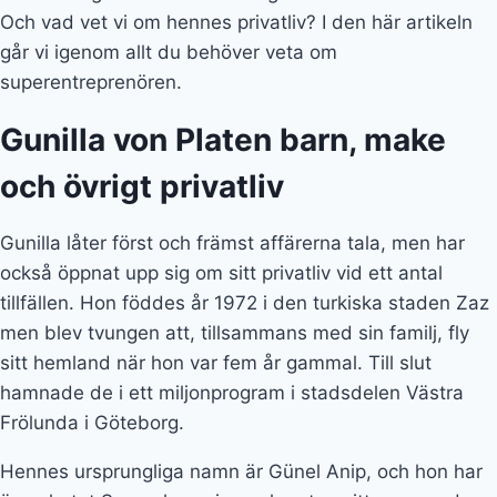
sitt hemland när hon var fem år gammal. Till slut
hamnade de i ett miljonprogram i stadsdelen Västra
Frölunda i Göteborg.
Hennes ursprungliga namn är Günel Anip, och hon har
även hetat Samuelsson innan hon tog sitt nuvarande
efternamn. Namnet kommer från Gunilla von Platens
make Alfred. Även Alfred von Platen är ett välkänt
namn i näringslivet efter flertalet toppositioner på stora
företag. I dag arbetar han bland annat med
trading
.
Paret har varit gifta sedan 2006 och har fyra barn
tillsammans.
Från telefonförsäljare till
superentreprenör