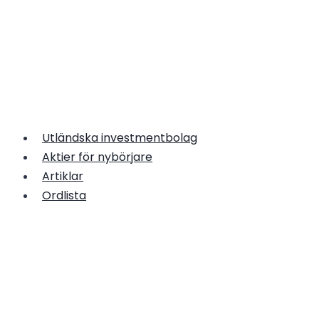
Skip
to
Utländska investmentbolag
content
Aktier för nybörjare
Artiklar
Ordlista
Gunilla von Platen – en av
Sveriges främsta
entreprenörer
Kategori:
Investeringar