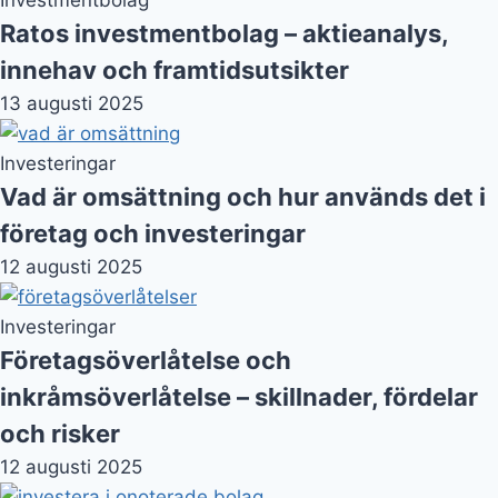
Företagsöverlåtelse och
inkråmsöverlåtelse – skillnader, fördelar
och risker
12 augusti 2025
Investeringar
Investera i onoterade bolag – guide för
privatpersoner
11 augusti 2025
Finansiering
Kapitalanskaffning – vägar till
finansiering och tillväxt för företag
10 augusti 2025