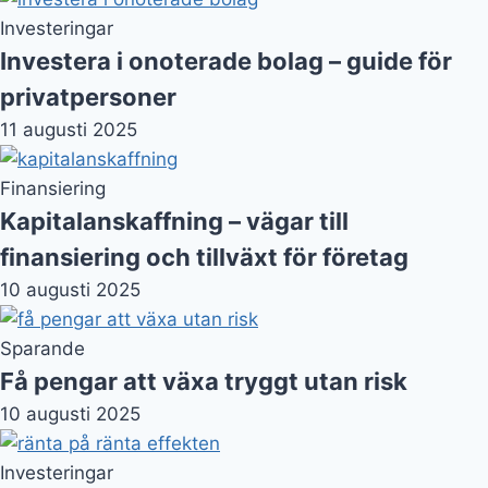
Sparande
Få pengar att växa tryggt utan risk
10 augusti 2025
Investeringar
Ränta på ränta-effekten – grunden till
långsiktig förmögenhetstillväxt
9 augusti 2025
Investeringar
Vad är en indexfond och varför är de ett
smart sparandealternativ?
9 augusti 2025
Aktier