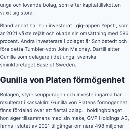
Bolagen, styrelseuppdragen och investeringarna har
resulterat i kassaklirr. Gunilla von Platens förmögenhet
finns fördelad över ett flertal bolag. I holdingbolaget
hon äger tillsammans med sin make, GVP Holdings AB,
fanns i slutet av 2021 tillgångar om nära 498 miljoner
kronor. I bolaget von Platen Invest AB uppgick
tillgångarna vid samma tidpunkt till omkring 326
miljoner kronor.
Priser och utmärkelser
Von Platens framgångar har inte gått obemärkt förbi av
vare sig svenska folket eller det svenska näringslivet.
Hon har tilldelats en lång rad priser och utmärkelser,
däribland:
Årets stjärnskott på Ernest & Young Entrepreneur of