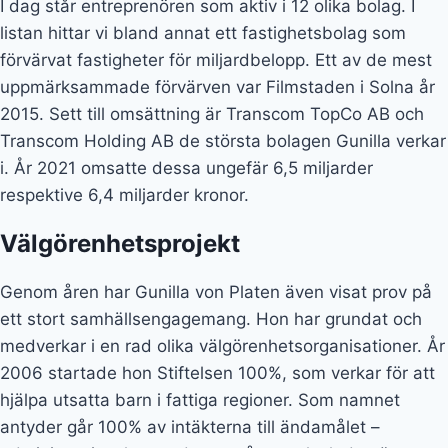
ett stort samhällsengagemang. Hon har grundat och
medverkar i en rad olika välgörenhetsorganisationer. År
2006 startade hon Stiftelsen 100%, som verkar för att
hjälpa utsatta barn i fattiga regioner. Som namnet
antyder går 100% av intäkterna till ändamålet –
administrationskostnaderna står styrelseledamöterna
för. Projekten har bland annat bestått i att bygga ett
barnhem i Damaskus, Syrien.
Andra välgörenhetsprojekt är För vårt Sverige, som
Gunilla startade tillsammans med Steve Angello och
med stöd av Christina Stenbeck, där målet är att hjälpa
ensamstående mammor och utsatta ungdomar samt
stötta kampen mot diabetes. Hon är också
ambassadör för hjälporganisationen Hand in Hand.
Investerar i unga och lovande