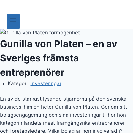
En av de starkast lysande stjärnorna på den svenska
business-himlen heter Gunilla von Platen. Genom sitt
bolagsengagemang och sina investeringar tillhör hon
kategorin landets mest framgångsrika entreprenörer
och företagsledare. Vilka bolag är hon involverad i?
Och vad vet vi om hennes privatliv? I den här artikeln
går vi igenom allt du behöver veta om
superentreprenören.
Gunilla von Platen barn, make
och övrigt privatliv
Gunilla låter först och främst affärerna tala, men har
också öppnat upp sig om sitt privatliv vid ett antal
tillfällen. Hon föddes år 1972 i den turkiska staden Zaz
men blev tvungen att, tillsammans med sin familj, fly