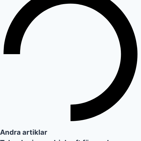
Andra artiklar
Teknologi som drivkraft för modern
ekonomi
15 juli 2026
Okategoriserade
Renare golv, färre sysslor: därför hör en
revolutionerande robotdammsugare och
mopp hemma hos dig
13 november 2025
Företag