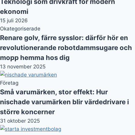
Små varumärken, stor effekt: Hur
nischade varumärken blir värdedrivare i
större koncerner
31 oktober 2025
Investmentbolag
Starta investmentbolag i Sverige – steg
för steg-guide
4 september 2025
Investeringar
Slippa skatt på krypto – lagliga strategier
och deklarationstips
4 september 2025
Aktier