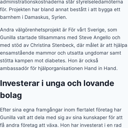
bolag
Efter sina egna framgångar inom flertalet företag har
Gunilla valt att dela med sig av sina kunskaper för att
få andra företag att växa. Hon har investerat i en rad
unga och lovande bolag, som efter kapitaltillskotten
vuxit sig stora.
Bland annat har hon investerat i gig-appen Yepstr, som
år 2021 växte rejält och ökade sin omsättning med 586
procent. Andra investerare i bolaget är Schibstedt och
före detta Tumbler-vd:n John Maloney. Därtill sitter
Gunilla som delägare i det unga, svenska
sminkföretaget Base of Sweden.
Gunilla von Platen förmögenhet