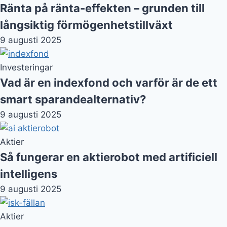
Så fungerar en aktierobot med artificiell
intelligens
9 augusti 2025
Aktier
ISK-fällan: Skattehöjningens risker och
när du bör undvika kontot
9 augusti 2025
Investeringar
Så påverkar ränteläget din avkastning –
även om du inte har lån
23 juli 2025