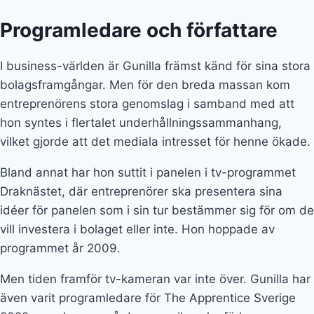
vill investera i bolaget eller inte. Hon hoppade av
programmet år 2009.
Men tiden framför tv-kameran var inte över. Gunilla har
även varit programledare för The Apprentice Sverige
2022, som bygger på den amerikanska förlagan som
programleddes av Donald Trump. Programmet går ut
på att entreprenörer tävlar om en stor investering.
Vann programmet, och Gunillas miljoninvestering,
gjorde Tom Flumé. Von Platen kallade
investeringsutmaningen för ”den mest spännande hon
varit med om”. I dag sitter hon som delägare i Flumés
hårvårdsbolag Moss & Noor.
Gunilla har även skrivit en bok vid namn Draken i
rummet. I den delar hon med sig av gripande historier