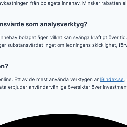
a avkastningen från bolagets innehav. Minskar rabatten e
tansvärde som analysverktyg?
nehav bolaget äger, vilket kan svänga kraftigt över tid
r substansvärdet inget om ledningens skicklighet, förva
en?
online. Ett av de mest använda verktygen är
IBIndex.se
,
data erbjuder användarvänliga översikter över investmen