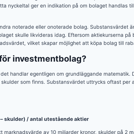
etta nyckeltal ger en indikation på om bolaget handlas till
 andra noterade eller onoterade bolag. Substansvärdet ä
laget skulle likvideras idag. Eftersom aktiekurserna på 
värdet, vilket skapar möjlighet att köpa bolag till raba
 för investmentbolag?
 det handlar egentligen om grundläggande matematik. De
skulder som finns. Substansvärdet uttrycks oftast per a
– skulder) / antal utestående aktier
ett marknadsvärde av 10 miljarder kronor, skulder på 2 mil