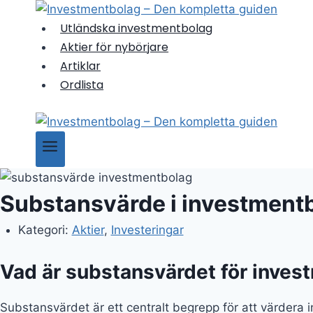
Skip
to
Utländska investmentbolag
content
Aktier för nybörjare
Artiklar
Ordlista
Substansvärde i investmentbo
Kategori:
Aktier
,
Investeringar
Vad är substansvärdet för inve
Substansvärdet är ett centralt begrepp för att värdera 