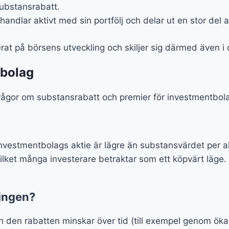
substansrabatt.
ndlar aktivt med sin portfölj och delar ut en stor del a
t på börsens utveckling och skiljer sig därmed även i om
tbolag
rågor om substansrabatt och premier för investmentbol
vestmentbolags aktie är lägre än substansvärdet per ak
, vilket många investerare betraktar som ett köpvärt läge.
ingen?
 den rabatten minskar över tid (till exempel genom ökad