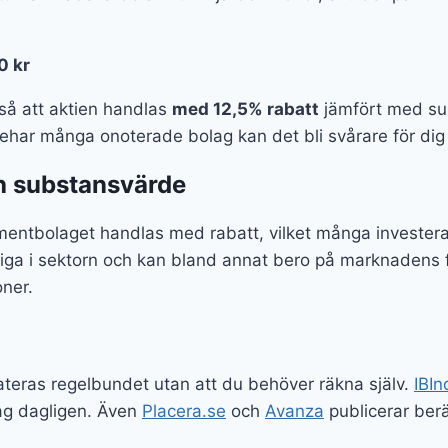
0 kr
tså att aktien handlas
med 12,5% rabatt
jämfört med subs
har många onoterade bolag kan det bli svårare för dig 
h substansvärde
entbolaget handlas med rabatt, vilket många investera
a i sektorn och kan bland annat bero på marknadens förv
oner.
ateras regelbundet utan att du behöver räkna själv.
IBIn
ag dagligen. Även
Placera.se
och
Avanza
publicerar ber