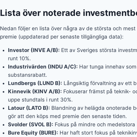
Lista över noterade investment
Nedan följer en lista över några av de största och mes
premie (uppdaterad per senaste tillgängliga data):
Investor (INVE A/B):
Ett av Sveriges största invest
runt 10%.
Industrivärden (INDU A/C):
Har tunga innehav som S
substansrabatt.
Lundbergs (LUND B):
Långsiktig förvaltning av ett 
Kinnevik (KINV A/B):
Fokuserar främst på teknik- oc
uppe stundtals i runt 30%.
Latour (LATO B):
Blandning av helägda onoterade bol
gör att den köps med premie den senaste tiden.
Svolder (SVOL B):
Fokus på mindre och medelstora s
Bure Equity (BURE):
Har haft stort fokus på teknikin