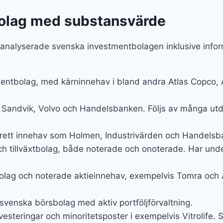
bolag med substansvärde
t analyserade svenska investmentbolagen inklusive infor
mentbolag, med kärninnehav i bland andra Atlas Copco, A
andvik, Volvo och Handelsbanken. Följs av många utdel
brett innehav som Holmen, Industrivärden och Handelsbank
h tillväxtbolag, både noterade och onoterade. Har unde
ag och noterade aktieinnehav, exempelvis Tomra och As
venska börsbolag med aktiv portföljförvaltning.
vesteringar och minoritetsposter i exempelvis Vitrolife. 